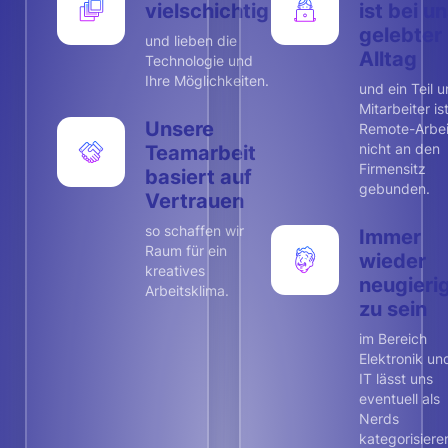
vielschichtig
ist bei u
gelebter
und lieben die
Alltag
Technologie und
Ihre Möglichkeiten.
und ein Teil u
Mitarbeiter is
Unsere
Remote-Arbei
nicht an den
Teamarbeit
Firmensitz
basiert auf
gebunden.
Vertrauen
so schaffen wir
Immer
Raum für ein
wieder
kreatives
neugieri
Arbeitsklima.
zu sein
im Bereich
Elektronik un
IT lässt uns
eventuell als
Nerds
kategorisiere