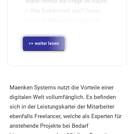
stand immer die Frage im Raum
– Wie funktioniert das? Genau
diese grundlegende Frage war
es auch, die die heutige Vielfalt
ausmacht, die das Unternehmen
>> weiter lesen
zu bieten hat.
Im Bereich Maschinen-
Automatisierung sollte das
Geschäft in den frühen 90er
Maenken Systems nutzt die Vorteile einer
Jahren vor allem als erstes Fuß
digitalen Welt vollumfänglich. Es befinden
fassen und sorgte durch
sich in der Leistungskartei der Mitarbeiter
Programmierkünste wie von
ebenfalls Freelancer, welche als Experten für
Zauberhand dafür, dass
anstehende Projekte bei Bedarf
Industrieroboter genau das taten,