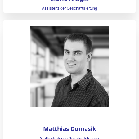
näher, als auch diesen
Assistenz der Geschäftsleitung
technologischen Fortschritt
mitzuergründen und als
Dienstleistung auszubauen.
Das Unternehmen entwickelte
sich und die Projekte wurden
umfangreicher und der
Kundenstamm größer. Erste
Mitarbeiter fanden Ihren Weg zu
Maenken Systems und das
Unternehmen wuchs. Seit März
2008 wurde der Betrieb sogar
Matthias Domasik
zur Ausbildungsstätte und bietet
Stellvertretende Geschäftsleitung