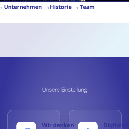
Unternehmen
Historie
Team
⇒
| ⇒
| ⇒
Unsere Einstellung
Wir denken
Digitalis