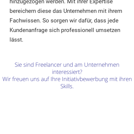
hinzugezogen werden. Mit ihrer Expertise
was der Kunde wollte.
bereichern diese das Unternehmen mit ihrem
Geschäftsreisen über den
Fachwissen. So sorgen wir dafür, dass jede
großen Teich wurden absolviert
Kundenanfrage sich professionell umsetzen
und neue Kunden gewonnen. Bis
lässt.
heute gehört die industrielle
Automatisierung von
Fertigungsmethoden zum
Sie sind Freelancer und am Unternehmen
interessiert?
Portfolio des Unternehmens.
Wir freuen uns auf Ihre Initiativbewerbung mit ihren
Begriffe wie Industrie 4.0,
Skills.
Robotik und IoT sind hier also
keine Fremdwörter.