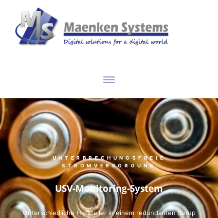
UNTERBRECHUNGSFREIE
STROMVERSORGUNG
USV-Monitoring-System
Unterschiedliche Hersteller in einem redundanten Setup