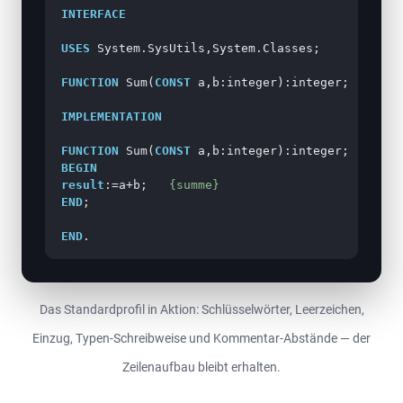
INTERFACE
USES
 System.SysUtils,System.Classes;

FUNCTION
 Sum(
CONST
 a,b:integer):integer;

IMPLEMENTATION
FUNCTION
 Sum(
CONST
BEGIN
result
:=a+b;   
{summe}
END
;

END
.
Das Standardprofil in Aktion: Schlüsselwörter, Leerzeichen,
Einzug, Typen-Schreibweise und Kommentar-Abstände — der
Zeilenaufbau bleibt erhalten.