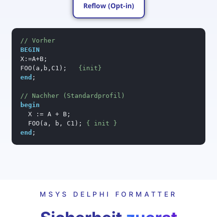
Reflow (Opt-in)
// Vorher
BEGIN
X:=A+B;

FOO(a,b,C1);   
{init}
end
;

// Nachher (Standardprofil)
begin
  X := A + B;

  FOO(a, b, C1); 
{ init }
end
;
MSYS DELPHI FORMATTER