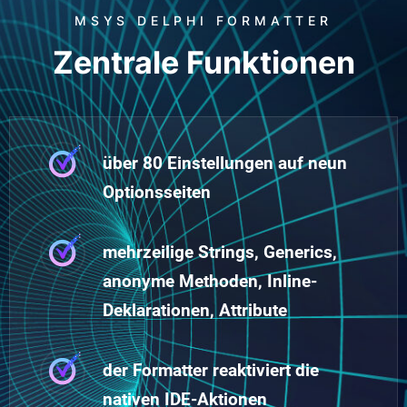
MSYS DELPHI FORMATTER
Zentrale Funktionen
über 80 Einstellungen auf neun
Optionsseiten
mehrzeilige Strings, Generics,
anonyme Methoden, Inline-
Deklarationen, Attribute
der Formatter reaktiviert die
nativen IDE-Aktionen