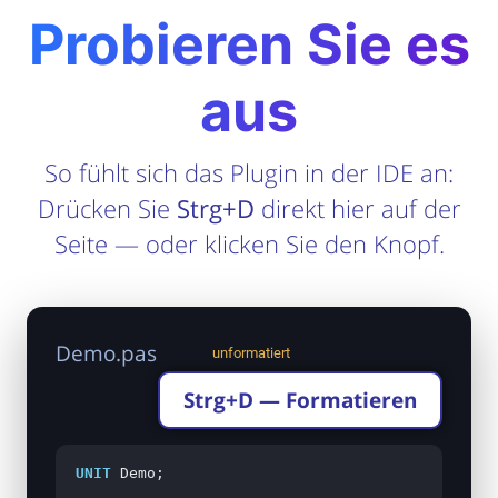
Probieren Sie es
aus
So fühlt sich das Plugin in der IDE an:
Drücken Sie
Strg+D
direkt hier auf der
Seite — oder klicken Sie den Knopf.
Demo.pas
unformatiert
Strg+D — Formatieren
UNIT
 Demo;
